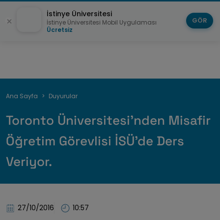
İstinye Üniversitesi
GÖR
İstinye Üniversitesi Mobil Uygulaması
Ücretsiz
Sayfa
Ana Sayfa
Duyurular
yolu
Toronto Üniversitesi'nden Misafir
Öğretim Görevlisi İSÜ'de Ders
Veriyor.
27/10/2016
10:57