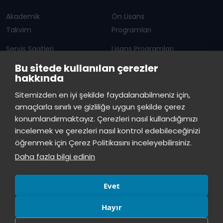
Akademik
Ön Lisans
Takvim
Programları
Servis Saatleri
Lisans Programları
Bu sitede kullanılan çerezler
Duyurular
Lisansüstü
hakkında
Öğrenci Bilgi Sistemi
Sürekli Eğitim Merkezi
İstinye Üniversitesi
×
Sitemizden en iyi şekilde faydalanabilmeniz için,
çevrimiçi
amaçlarla sınırlı ve gizliliğe uygun şekilde çerez
İSTİNYE
konumlandırmaktayız. Çerezleri nasıl kullandığımızı
İstinye Üniversitesi
incelemek ve çerezleri nasıl kontrol edebileceğinizi
Basın
İhaleler
İstinye Post
Kampüslerimiz
Merhaba! Size nasıl yardımcı
öğrenmek için Çerez Politikasını inceleyebilirsiniz.
Kiti
olabilirim?
18:54
Daha fazla bilgi edinin
Evet
Hayır