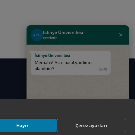
İstinye Üniversitesi
×
çevrimiçi
İstinye Üniversitesi
Merhaba! Size nasıl yardımcı
olabilirim?
02:49
0850 283 60 00
info@istinye.edu.tr
Hayır
Çerez ayarları