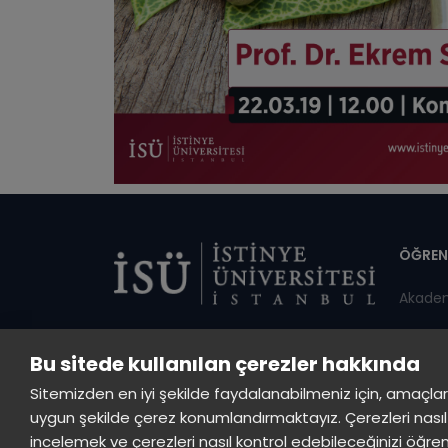
Di
ÖĞREN
Akade
Servis 
Bu sitede kullanılan çerezler hakkında
Duyuru
Sitemizden en iyi şekilde faydalanabilmeniz için, amaçlarla s
Öğrenci
uygun şekilde çerez konumlandırmaktayız. Çerezleri nasıl 
incelemek ve çerezleri nasıl kontrol edebileceğinizi öğre