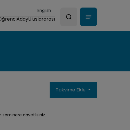
English
Öğrenci
Aday
Uluslararası
Takvime Ekle
n seminere davetlisiniz.