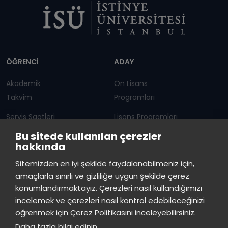
Dipnot
ÖĞRENCİ
ADAY
Akademik
Ön Lisans
Takvim
Programları
Servis Saatleri
Lisans Programları
Bu sitede kullanılan çerezler
Duyurular
Lisansüstü
hakkında
Öğrenci Bilgi Sistemi
Sürekli Eğitim Merkezi
İstinye Üniversitesi
×
Sitemizden en iyi şekilde faydalanabilmeniz için,
çevrimiçi
amaçlarla sınırlı ve gizliliğe uygun şekilde çerez
İSTİNYE
konumlandırmaktayız. Çerezleri nasıl kullandığımızı
İstinye Üniversitesi
incelemek ve çerezleri nasıl kontrol edebileceğinizi
Basın
İhaleler
İstinye Post
Kampüslerimiz
Merhaba! Size nasıl yardımcı
öğrenmek için Çerez Politikasını inceleyebilirsiniz.
Kiti
olabilirim?
19:48
Daha fazla bilgi edinin