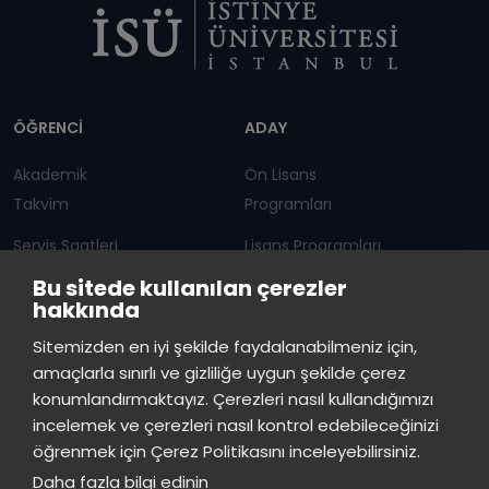
Dipnot
ÖĞRENCİ
ADAY
Akademik
Ön Lisans
Takvim
Programları
Servis Saatleri
Lisans Programları
Bu sitede kullanılan çerezler
Duyurular
Lisansüstü
hakkında
Öğrenci Bilgi Sistemi
Sürekli Eğitim Merkezi
Sitemizden en iyi şekilde faydalanabilmeniz için,
amaçlarla sınırlı ve gizliliğe uygun şekilde çerez
İSTİNYE
konumlandırmaktayız. Çerezleri nasıl kullandığımızı
incelemek ve çerezleri nasıl kontrol edebileceğinizi
Basın
İhaleler
İstinye Post
Kampüslerimiz
öğrenmek için Çerez Politikasını inceleyebilirsiniz.
Kiti
Daha fazla bilgi edinin