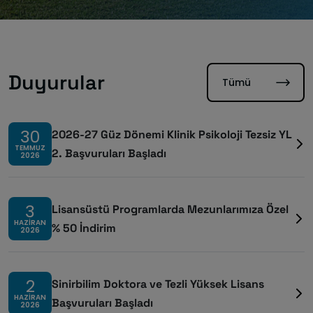
Duyurular
Tümü
30
2026-27 Güz Dönemi Klinik Psikoloji Tezsiz YL
TEMMUZ
2. Başvuruları Başladı
2026
3
Lisansüstü Programlarda Mezunlarımıza Özel
HAZIRAN
% 50 İndirim
2026
2
Sinirbilim Doktora ve Tezli Yüksek Lisans
HAZIRAN
Başvuruları Başladı
2026