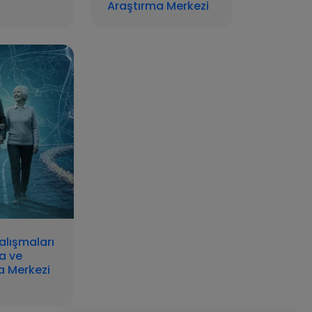
Araştırma Merkezi
Çalışmaları
a ve
a Merkezi