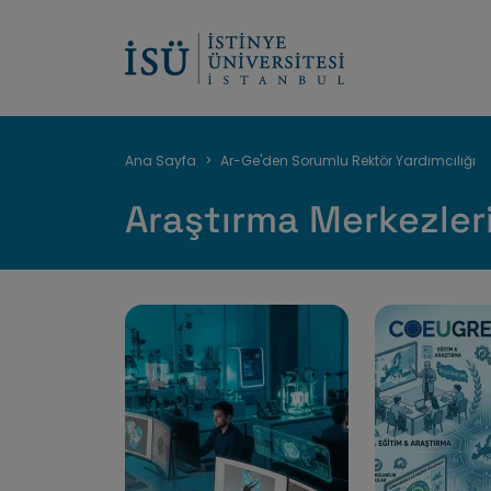
Sayfa
Ana Sayfa
Ar-Ge'den Sorumlu Rektör Yardımcılığı
yolu
Araştırma Merkezler