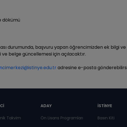
eme dökümü
lması durumunda, başvuru yapan öğrencimizden ek bilgi ve 
 ve belge güncellemesi için açılacaktır.
ncimerkezi@istinye.edu.tr
adresine e-posta gönderebilirsi
pnot
Cİ
ADAY
İSTİNYE
mik Takvim
Ön Lisans Programları
Basın Kiti