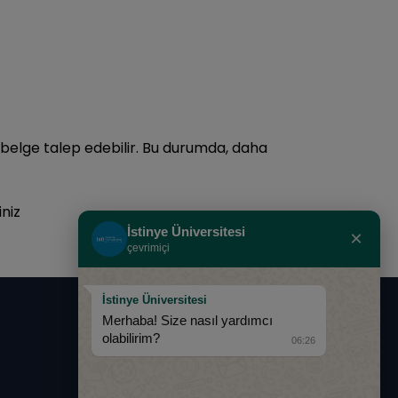
belge talep edebilir. Bu durumda, daha
niz
İstinye Üniversitesi
×
çevrimiçi
İstinye Üniversitesi
Merhaba! Size nasıl yardımcı
0850 283 60 00
olabilirim?
06:26
info@istinye.edu.tr