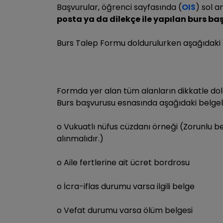
Başvurular, öğrenci sayfasında (
OIS
) sol 
posta ya da dilekçe ile yapılan burs b
Burs Talep Formu doldurulurken aşağıdaki k
Formda yer alan tüm alanların dikkatle do
Burs başvurusu esnasında aşağıdaki belgel
o Vukuatlı nüfus cüzdanı örneği (Zorunlu b
alınmalıdır.)
o Aile fertlerine ait ücret bordrosu
o İcra-iflas durumu varsa ilgili belge
o Vefat durumu varsa ölüm belgesi