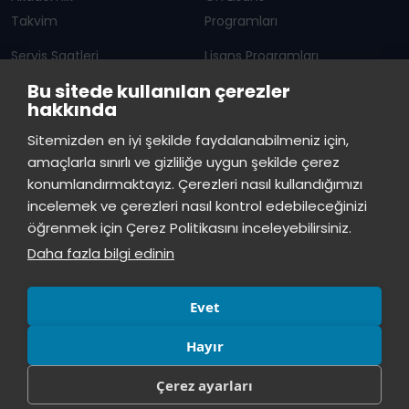
Takvim
Programları
Servis Saatleri
Lisans Programları
Bu sitede kullanılan çerezler
Duyurular
Lisansüstü
hakkında
Öğrenci Bilgi Sistemi
Sürekli Eğitim Merkezi
İstinye Üniversitesi
×
Sitemizden en iyi şekilde faydalanabilmeniz için,
çevrimiçi
amaçlarla sınırlı ve gizliliğe uygun şekilde çerez
İSTİNYE
konumlandırmaktayız. Çerezleri nasıl kullandığımızı
İstinye Üniversitesi
incelemek ve çerezleri nasıl kontrol edebileceğinizi
Basın
İhaleler
İstinye Post
Kampüslerimiz
Merhaba! Size nasıl yardımcı
öğrenmek için Çerez Politikasını inceleyebilirsiniz.
Kiti
olabilirim?
12:52
Daha fazla bilgi edinin
Evet
Hayır
Çerez ayarları
© Tüm hakları saklıdır, İstinye Üniversitesi