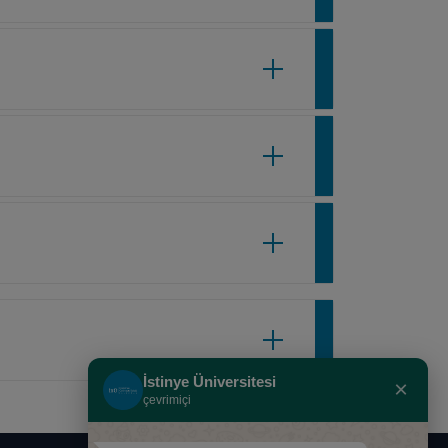
İstinye Üniversitesi
×
çevrimiçi