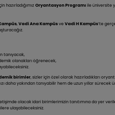
için hazırladığımız
Oryantasyon Programı
ile üniversite
 Kampüs
,
Vadi Ana Kampüs
ve
Vadi H Kampüs
’te gerç
uşturacağız.
an tanıyacak,
demik olanakları öğrenecek,
abileceksiniz.
emik birimler
, sizler için özel olarak hazırladıkları ory
zı daha yakından tanıyabilir hem de uzun yıllar sürecek ü
etişimde olacak idari birimlerimizin tanıtımına da yer veri
ilere ulaşabileceksiniz.