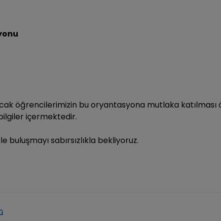
syonu
acak öğrencilerimizin bu oryantasyona mutlaka katılması ön
lgiler içermektedir.
rle buluşmayı sabırsızlıkla bekliyoruz.
ü