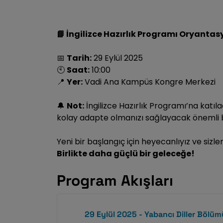
İngilizce Hazırlık Programı Oryanta
📘
Tarih:
29 Eylül 2025
📅
Saat:
10:00
🕙
Yer:
Vadi Ana Kampüs Kongre Merkezi
📍
Not:
İngilizce Hazırlık Programı’na katıl
🔔
kolay adapte olmanızı sağlayacak önemli bi
Yeni bir başlangıç için heyecanlıyız ve sizle
Birlikte daha güçlü bir geleceğe!
Program Akışları
29 Eylül 2025 - Yabancı Diller Bölüm