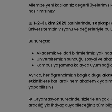
Ailemize yeni katılan siz değerli üyelerimiz 
hazır mısınız?
1-2-3 Ekim 2025
tarihlerinde,
Topkapı
📅
üniversitemizin vizyonu ve değerleriyle bul
Bu süreçte:
Akademik ve idari birimlerimizi yakınd
Üniversitemizin sunduğu sosyal ve aka
Kampüs yaşamına kolayca uyum sağlay
Ayrıca, her öğrencimizin bağlı olduğu
akad
etkinliklere katılarak hem akademik yapımı
yapabilirsiniz.
Oryantasyon sürecinde, sizlerle en çok il
🧩
aracılığıyla ihtiyaç duyabileceğiniz tüm bilg