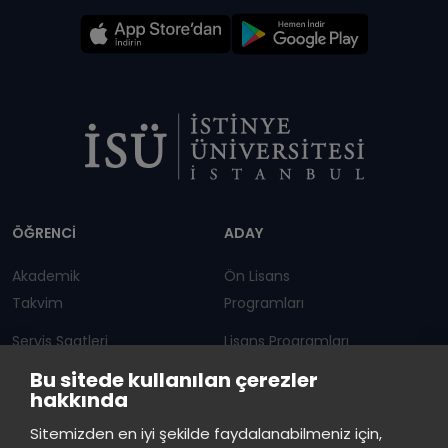
Dipnot
ÖĞRENCİ
ADAY
Akademik
Ön Lisans
Takvim
Programları
Servis Saatleri
Lisans Programları
Bu sitede kullanılan çerezler
Duyurular
Lisansüstü
hakkında
Öğrenci Bilgi Sistemi
Sürekli Eğitim Merkezi
İstinye Üniversitesi
×
Sitemizden en iyi şekilde faydalanabilmeniz için,
çevrimiçi