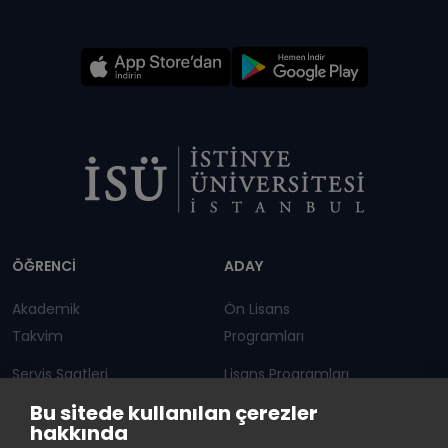
Dipnot
ÖĞRENCİ
ADAY
Akademik
Ön Lisans
Takvim
Programları
Servis Saatleri
Lisans Programları
Bu sitede kullanılan çerezler
Duyurular
Lisansüstü
hakkında