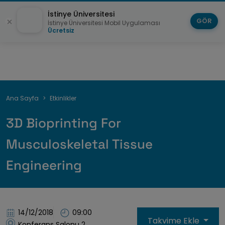
İstinye Üniversitesi
GÖR
İstinye Üniversitesi Mobil Uygulaması
Ücretsiz
Sayfa
Ana Sayfa
Etkinlikler
yolu
3D Bioprinting For
Musculoskeletal Tissue
Engineering
14/12/2018
09:00
Takvime Ekle
Konferans Salonu 2