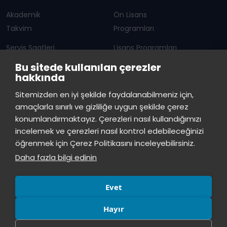
Akademik
Ön Lisans
Takvim
Programları
Servis Saatleri
Lisans Programları
Bu sitede kullanılan çerezler
Duyurular
Lisansüstü
hakkında
Öğrenci Bilgi Sistemi
Sürekli Eğitim Merkezi
İstinye Üniversitesi
×
Sitemizden en iyi şekilde faydalanabilmeniz için,
çevrimiçi
amaçlarla sınırlı ve gizliliğe uygun şekilde çerez
İSTİNYE
konumlandırmaktayız. Çerezleri nasıl kullandığımızı
İstinye Üniversitesi
incelemek ve çerezleri nasıl kontrol edebileceğinizi
Basın
İhaleler
İstinye Post
Kampüslerimiz
Merhaba! Size nasıl yardımcı
öğrenmek için Çerez Politikasını inceleyebilirsiniz.
Kiti
olabilirim?
15:05
Daha fazla bilgi edinin
Evet
Hayır