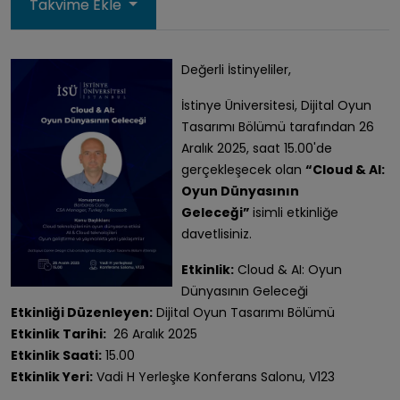
Takvime Ekle
Değerli İstinyeliler,
İstinye Üniversitesi, Dijital Oyun
Tasarımı Bölümü tarafından 26
Aralık 2025, saat 15.00'de
gerçekleşecek olan
“Cloud & AI:
Oyun Dünyasının
Geleceği”
isimli etkinliğe
davetlisiniz.
Etkinlik:
Cloud & AI: Oyun
Dünyasının Geleceği
Etkinliği Düzenleyen:
Dijital Oyun Tasarımı Bölümü
Etkinlik Tarihi:
26 Aralık 2025
Etkinlik Saati:
15.00
Etkinlik Yeri:
Vadi H Yerleşke Konferans Salonu, V123