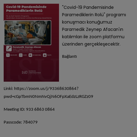
"Covid-19 Pandemisinde
Paramediklerin Rolü" programı
konuşmacı konuğumuz
Paramedik Zeynep Afacan'ın
katılımları ile zoom platformu
üzerinden gerçekleşecektir.
Bağlantı
Linki:
https://zoom.us/j/93368630864?
pwd=cGpTbmN0NmNvQjN6OFpXaEdzLzRGZz09
Meeting ID: 933 6863 0864
Passcode: 784079