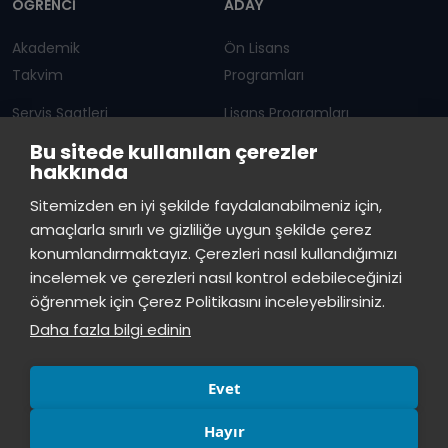
ÖĞRENCİ
ADAY
Akademik
Ön Lisans
Takvim
Programları
Servis Saatleri
Lisans Programları
Bu sitede kullanılan çerezler
Duyurular
Lisansüstü
hakkında
Öğrenci Bilgi Sistemi
Sürekli Eğitim Merkezi
İstinye Üniversitesi
×
Sitemizden en iyi şekilde faydalanabilmeniz için,
çevrimiçi
amaçlarla sınırlı ve gizliliğe uygun şekilde çerez
İSTİNYE
konumlandırmaktayız. Çerezleri nasıl kullandığımızı
İstinye Üniversitesi
incelemek ve çerezleri nasıl kontrol edebileceğinizi
Basın
İhaleler
İstinye Post
Kampüslerimiz
Merhaba! Size nasıl yardımcı
öğrenmek için Çerez Politikasını inceleyebilirsiniz.
Kiti
olabilirim?
08:29
Daha fazla bilgi edinin
Evet
Hayır