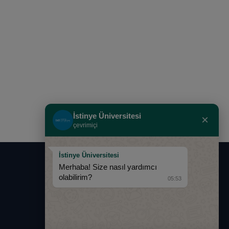
İstinye Üniversitesi
×
çevrimiçi
İstinye Üniversitesi
Merhaba! Size nasıl yardımcı
0850 283 60 00
olabilirim?
05:53
info@istinye.edu.tr