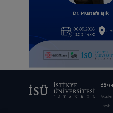
Di
ÖĞREN
Akade
Servis 