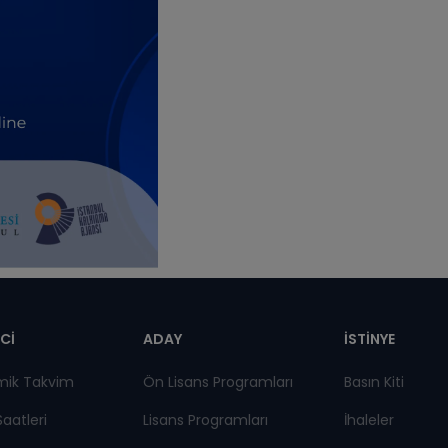
pnot
Cİ
ADAY
İSTİNYE
mik Takvim
Ön Lisans Programları
Basın Kiti
Saatleri
Lisans Programları
İhaleler