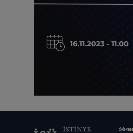
Di
ÖĞREN