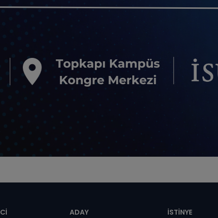
pnot
Cİ
ADAY
İSTİNYE