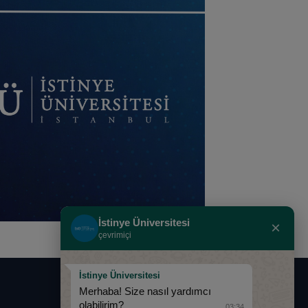
İstinye Üniversitesi
×
çevrimiçi
İstinye Üniversitesi
Merhaba! Size nasıl yardımcı
0850 283 60 00
olabilirim?
03:34