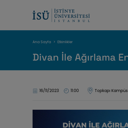
Sayfa
Ana Sayfa
Etkinlikler
yolu
Divan İle Ağırlama E
16/11/2023
11:00
Topkapı Kampüs 