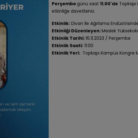
Perşembe
günü saat
11.00'de
Topkapı 
etkinliğe davetlisiniz.
Etkinlik:
Divan İle Ağırlama Endüstrisind
Etkinliği Düzenleyen:
Meslek Yüksekok
Etkinlik Tarihi:
16.11.2023 / Perşembe
Etkinlik Saati:
11:00
Etkinlik Yeri:
Topkapı Kampüs Kongre M