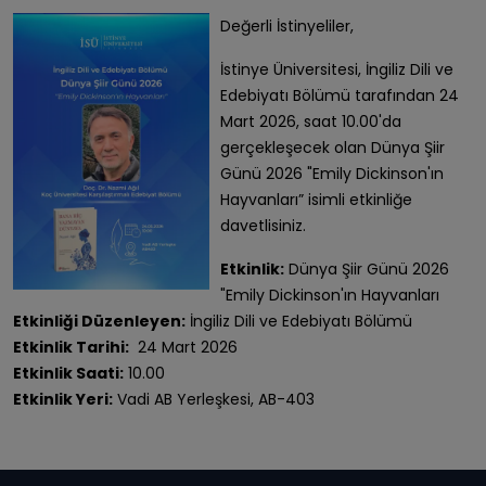
Değerli İstinyeliler,
İstinye Üniversitesi, İngiliz Dili ve
Edebiyatı Bölümü tarafından 24
Mart 2026, saat 10.00'da
gerçekleşecek olan Dünya Şiir
Günü 2026 "Emily Dickinson'ın
Hayvanları” isimli etkinliğe
davetlisiniz.
Etkinlik:
Dünya Şiir Günü 2026
"Emily Dickinson'ın Hayvanları
Etkinliği Düzenleyen:
İngiliz Dili ve Edebiyatı Bölümü
Etkinlik Tarihi:
24 Mart 2026
Etkinlik Saati:
10.00
Etkinlik Yeri:
Vadi AB Yerleşkesi, AB-403