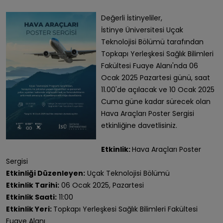
Değerli İstinyeliler,
İstinye Üniversitesi Uçak
Teknolojisi Bölümü tarafından
Topkapı Yerleşkesi Sağlık Bilimleri
Fakültesi Fuaye Alanı'nda 06
Ocak 2025 Pazartesi günü, saat
11.00'de açılacak ve 10 Ocak 2025
Cuma güne kadar sürecek olan
Hava Araçları Poster Sergisi
etkinliğine davetlisiniz.
Etkinlik:
Hava Araçları Poster
Sergisi
Etkinliği Düzenleyen:
Uçak Teknolojisi Bölümü
Etkinlik Tarihi:
06 Ocak 2025, Pazartesi
Etkinlik Saati:
11:00
Etkinlik Yeri:
Topkapı Yerleşkesi Sağlık Bilimleri Fakültesi
Fuaye Alanı