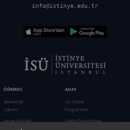
info@istinye.edu.tr
Dipnot
ÖĞRENCİ
ADAY
Akademik
Ön Lisans
Takvim
Programları
Servis Saatleri
Lisans Programları