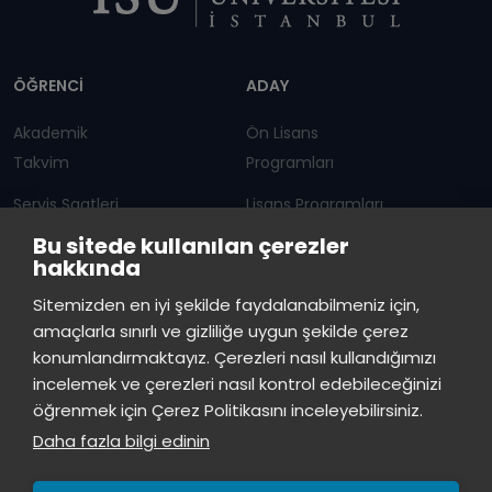
Dipnot
ÖĞRENCİ
ADAY
Akademik
Ön Lisans
Takvim
Programları
Servis Saatleri
Lisans Programları
Bu sitede kullanılan çerezler
Duyurular
Lisansüstü
hakkında
Öğrenci Bilgi Sistemi
Sürekli Eğitim Merkezi
İstinye Üniversitesi
×
Sitemizden en iyi şekilde faydalanabilmeniz için,
çevrimiçi
amaçlarla sınırlı ve gizliliğe uygun şekilde çerez
İSTİNYE
konumlandırmaktayız. Çerezleri nasıl kullandığımızı
İstinye Üniversitesi
incelemek ve çerezleri nasıl kontrol edebileceğinizi
Basın
İhaleler
İstinye Post
Kampüslerimiz
Merhaba! Size nasıl yardımcı
öğrenmek için Çerez Politikasını inceleyebilirsiniz.
Kiti
olabilirim?
22:29
Daha fazla bilgi edinin