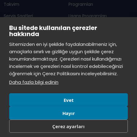
Takvim
Programları
Servis Saatleri
Lisans Programları
Bu sitede kullanılan çerezler
Duyurular
Lisansüstü
hakkında
Öğrenci Bilgi Sistemi
Sürekli Eğitim Merkezi
İstinye Üniversitesi
×
Sitemizden en iyi şekilde faydalanabilmeniz için,
çevrimiçi
amaçlarla sınırlı ve gizliliğe uygun şekilde çerez
İSTİNYE
konumlandırmaktayız. Çerezleri nasıl kullandığımızı
İstinye Üniversitesi
incelemek ve çerezleri nasıl kontrol edebileceğinizi
Basın
İhaleler
İstinye Post
Kampüslerimiz
Merhaba! Size nasıl yardımcı
öğrenmek için Çerez Politikasını inceleyebilirsiniz.
Kiti
olabilirim?
09:15
Daha fazla bilgi edinin
Evet
Hayır
Çerez ayarları
© Tüm hakları saklıdır, İstinye Üniversitesi