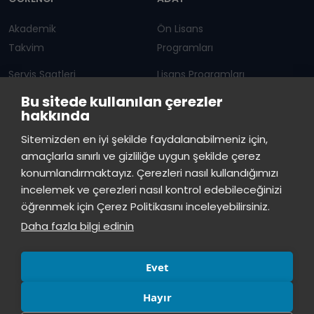
Akademik
Ön Lisans
Takvim
Programları
Servis Saatleri
Lisans Programları
Bu sitede kullanılan çerezler
Duyurular
Lisansüstü
hakkında
Öğrenci Bilgi Sistemi
Sürekli Eğitim Merkezi
İstinye Üniversitesi
×
Sitemizden en iyi şekilde faydalanabilmeniz için,
çevrimiçi
amaçlarla sınırlı ve gizliliğe uygun şekilde çerez
İSTİNYE
konumlandırmaktayız. Çerezleri nasıl kullandığımızı
İstinye Üniversitesi
incelemek ve çerezleri nasıl kontrol edebileceğinizi
Basın
İhaleler
İstinye Post
Kampüslerimiz
Merhaba! Size nasıl yardımcı
öğrenmek için Çerez Politikasını inceleyebilirsiniz.
Kiti
olabilirim?
23:47
Daha fazla bilgi edinin
Evet
Hayır