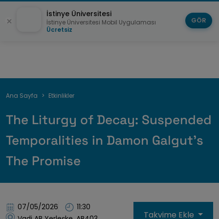
İstinye Üniversitesi
GÖR
İstinye Üniversitesi Mobil Uygulaması
Ücretsiz
Sayfa
Ana Sayfa
Etkinlikler
yolu
The Liturgy of Decay: Suspended
Temporalities in Damon Galgut’s
The Promise
07/05/2026
11:30
Takvime Ekle
Vadi AB Yerleşke, AB403