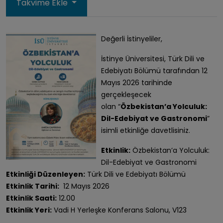
Takvime Ekle
Değerli İstinyeliler,
İstinye Üniversitesi, Türk Dili ve
Edebiyatı Bölümü tarafından 12
Mayıs 2026 tarihinde
gerçekleşecek
olan “
Özbekistan’a Yolculuk:
Dil-Edebiyat ve Gastronomi
”
isimli etkinliğe davetlisiniz.
Etkinlik:
Özbekistan’a Yolculuk:
Dil-Edebiyat ve Gastronomi
Etkinliği Düzenleyen:
Türk Dili ve Edebiyatı Bölümü
Etkinlik Tarihi:
12 Mayıs 2026
Etkinlik Saati:
12.00
Etkinlik Yeri:
Vadi H Yerleşke Konferans Salonu, V123