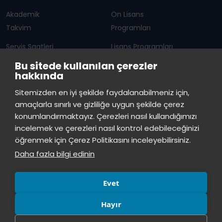
Akademik
Ön Lisans
Takvim
Programları
Servis Saatleri
Lisans Programları
Bu sitede kullanılan çerezler
Duyurular
Lisansüstü
hakkında
Öğrenci Bilgi Sistemi
Sürekli Eğitim Merkezi
İstinye Üniversitesi
×
Sitemizden en iyi şekilde faydalanabilmeniz için,
çevrimiçi
amaçlarla sınırlı ve gizliliğe uygun şekilde çerez
İSTİNYE
konumlandırmaktayız. Çerezleri nasıl kullandığımızı
İstinye Üniversitesi
incelemek ve çerezleri nasıl kontrol edebileceğinizi
Basın
İhaleler
İstinye Post
Kampüslerimiz
Merhaba! Size nasıl yardımcı
öğrenmek için Çerez Politikasını inceleyebilirsiniz.
Kiti
olabilirim?
10:24
Daha fazla bilgi edinin
Evet
Hayır