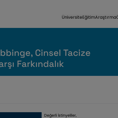
Üniversite
Eğitim
Araştırma
obbinge, Cinsel Tacize
arşı Farkındalık
Değerli İstinyeliler,