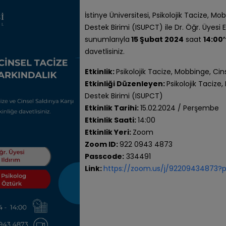
İstinye Üniversitesi, Psikolojik Tacize, Mo
Destek Birimi (ISUPCT) ile Dr. Öğr. Üyesi E
sunumlarıyla
15 Şubat 2024
saat
14:00
davetlisiniz.
Etkinlik:
Psikolojik Tacize, Mobbinge, Cins
Etkinliği Düzenleyen:
Psikolojik Tacize
Destek Birimi (ISUPCT)
Etkinlik Tarihi:
15.02.2024 / Perşembe
Etkinlik Saati:
14:00
Etkinlik Yeri:
Zoom
Zoom ID:
922 0943 4873
Passcode:
334491
Link:
https://zoom.us/j/9220943487