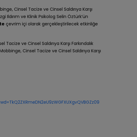
bbinge, Cinsel Tacize ve Cinsel Saldırıya Karşı
zgi Ildırım ve Klinik Psikolog Selin Öztürk’ün
’te
çevrim içi olarak gerçekleştirilecek etkinliğe
el Tacize ve Cinsel Saldırıya Karşı Farkındalık
, Mobbinge, Cinsel Tacize ve Cinsel Saldırıya Karşı
3?pwd=TkQ2ZXRmeDN2eU9zWGFXUXgvQVBGZz09