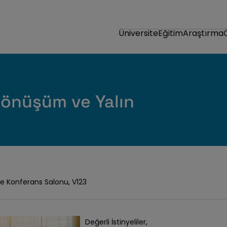
Üniversite
Eğitim
Araştırma
Dönüşüm ve Yalın
ke Konferans Salonu, V123
Değerli İstinyeliler,