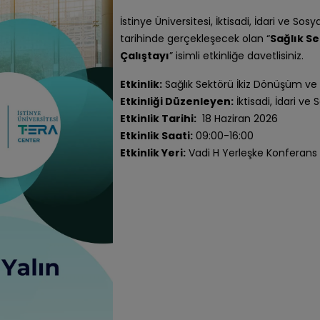
İstinye Üniversitesi, İktisadi, İdari ve Sos
tarihinde gerçekleşecek olan “
Sağlık S
Çalıştayı
” isimli etkinliğe davetlisiniz.
Etkinlik:
Sağlık Sektörü İkiz Dönüşüm ve 
Etkinliği Düzenleyen:
İktisadi, İdari ve 
Etkinlik Tarihi:
18 Haziran 2026
Etkinlik Saati:
09:00-16:00
Etkinlik Yeri:
Vadi H Yerleşke Konferans 