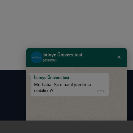
İstinye Üniversitesi
×
çevrimiçi
İstinye Üniversitesi
Merhaba! Size nasıl yardımcı
0850 283 60 00
olabilirim?
07:38
info@istinye.edu.tr