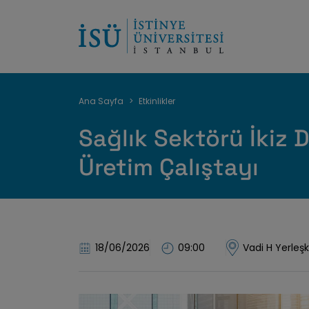
Sayfa
Ana Sayfa
Etkinlikler
yolu
Sağlık Sektörü İkiz 
Üretim Çalıştayı
18/06/2026
09:00
Vadi H Yerleş