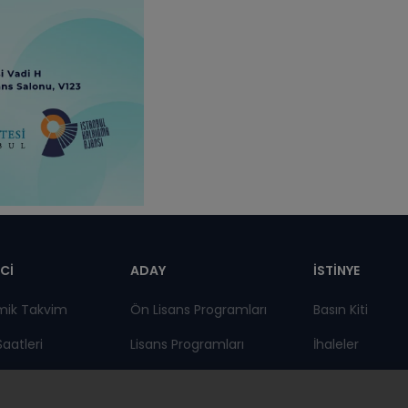
pnot
Cİ
ADAY
İSTİNYE
mik Takvim
Ön Lisans Programları
Basın Kiti
Saatleri
Lisans Programları
İhaleler
lar
Lisansüstü
İstinye Post