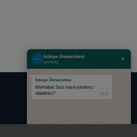
İstinye Üniversitesi
×
çevrimiçi
İstinye Üniversitesi
Merhaba! Size nasıl yardımcı
0850 283 60 00
olabilirim?
10:31
info@istinye.edu.tr