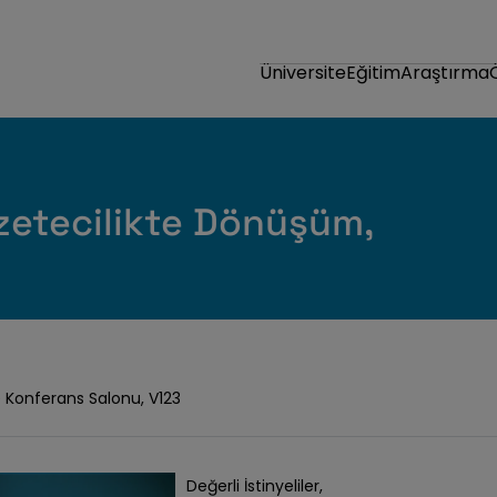
Üniversite
Eğitim
Araştırma
zetecilikte Dönüşüm,
e Konferans Salonu, V123
Değerli İstinyeliler,