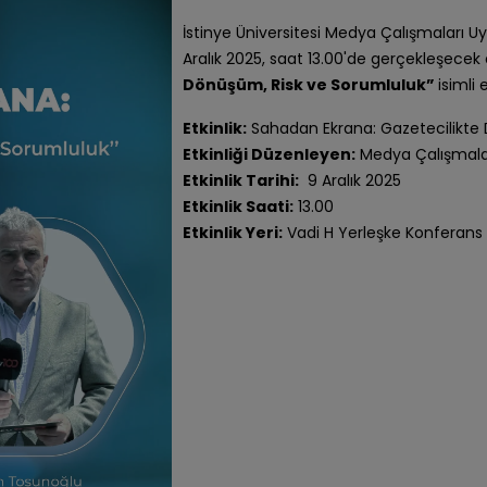
İstinye Üniversitesi Medya Çalışmaları 
Aralık 2025, saat 13.00'de gerçekleşecek 
Dönüşüm, Risk ve Sorumluluk”
isimli 
Etkinlik:
Sahadan Ekrana: Gazetecilikte
Etkinliği Düzenleyen:
Medya Çalışmala
Etkinlik Tarihi:
9 Aralık 2025
Etkinlik Saati:
13.00
Etkinlik Yeri:
Vadi H Yerleşke Konferans 