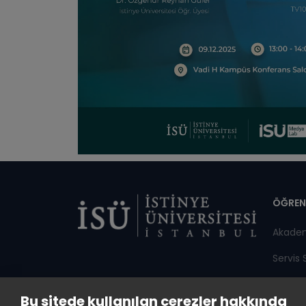
Di
ÖĞREN
Akade
Servis 
Duyuru
Bu sitede kullanılan çerezler hakkında