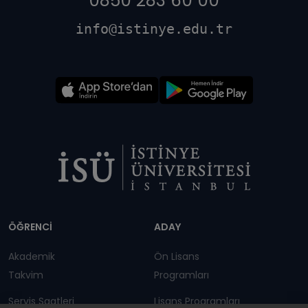
0850 283 60 00
info@istinye.edu.tr
Dipnot
ÖĞRENCİ
ADAY
Akademik
Ön Lisans
Takvim
Programları
Servis Saatleri
Lisans Programları