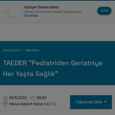
İstinye Üniversitesi
GÖR
İstinye Üniversitesi Mobil Uygulaması
Ücretsiz
Sayfa
Ana Sayfa
Etkinlikler
yolu
TAEDER "Pediatriden Geriatriye
Her Yaşta Sağlık"
01/11/2022
09:00
Takvime Ekle
Elexus Resort Hotel, K.K.T.C