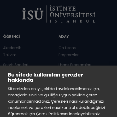
Dipnot
ÖĞRENCİ
ADAY
Akademik
Ön Lisans
Takvim
Programları
Servis Saatleri
Lisans Programları
Bu sitede kullanılan çerezler
Duyurular
Lisansüstü
hakkında
Öğrenci Bilgi Sistemi
Sürekli Eğitim Merkezi
İstinye Üniversitesi
×
Sitemizden en iyi şekilde faydalanabilmeniz için,
çevrimiçi
amaçlarla sınırlı ve gizliliğe uygun şekilde çerez
İSTİNYE
konumlandırmaktayız. Çerezleri nasıl kullandığımızı
İstinye Üniversitesi
incelemek ve çerezleri nasıl kontrol edebileceğinizi
Basın
İhaleler
İstinye Post
Kampüslerimiz
Merhaba! Size nasıl yardımcı
öğrenmek için Çerez Politikasını inceleyebilirsiniz.
Kiti