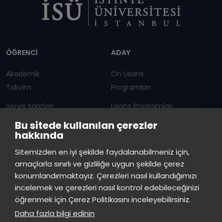
Dipnot
ÖĞRENCİ
ADAY
Akademik
Ön Lisans
Takvim
Programları
Servis Saatleri
Lisans Programları
Bu sitede kullanılan çerezler
Duyurular
Lisansüstü
hakkında
Öğrenci Bilgi Sistemi
Sürekli Eğitim Merkezi
İstinye Üniversitesi
×
Sitemizden en iyi şekilde faydalanabilmeniz için,
çevrimiçi
amaçlarla sınırlı ve gizliliğe uygun şekilde çerez
İSTİNYE
konumlandırmaktayız. Çerezleri nasıl kullandığımızı
İstinye Üniversitesi
incelemek ve çerezleri nasıl kontrol edebileceğinizi
Basın
İhaleler
İstinye Post
Kampüslerimiz
Merhaba! Size nasıl yardımcı
öğrenmek için Çerez Politikasını inceleyebilirsiniz.
Kiti
olabilirim?
00:58
Daha fazla bilgi edinin