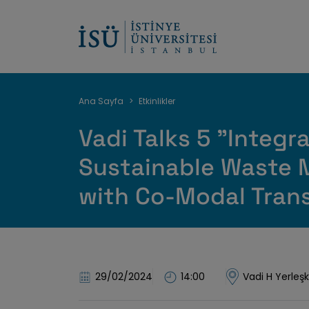
Sayfa
Ana Sayfa
Etkinlikler
yolu
Vadi Talks 5 "Integr
Sustainable Waste
with Co-Modal Tran
29/02/2024
14:00
Vadi H Yerleş