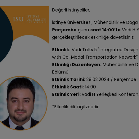
Değerli İstinyeliler,
İstinye Üniversitesi, Mühendislik ve Doğa 
Perşembe
günü
saat 14:00’te
Vadi H Y
gerçekleştirilecek etkinliğe davetlisiniz.
Etkinlik:
Vadi Talks 5 "Integrated Desi
with Co-Modal Transportation Network"
Etkinliği Düzenleyen:
Mühendislik ve Do
Bölümü
Etkinlik Tarihi:
29.02.2024 / Perşembe
Etkinlik Saati:
14:00
Etkinlik Yeri:
Vadi H Yerleşkesi Konferan
*Etkinlik dili İngilizcedir.