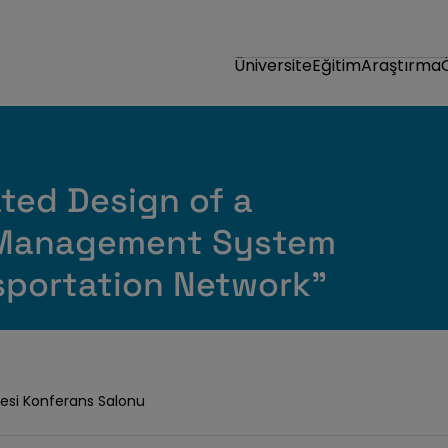
Üniversite
Eğitim
Araştırma
ated Design of a
 Management System
sportation Network"
kesi Konferans Salonu