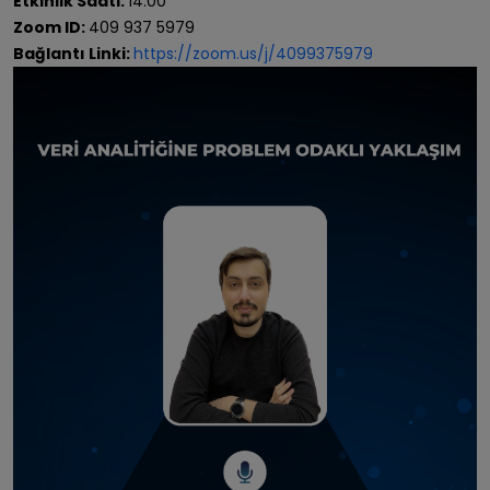
Etkinlik Saati:
14:00
Zoom ID:
409 937 5979
Bağlantı Linki:
https://zoom.us/j/4099375979