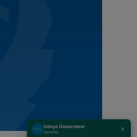
İstinye Üniversitesi
×
çevrimiçi