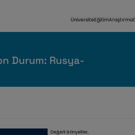
Üniversite
Eğitim
Araştırma
on Durum: Rusya-
Değerli İstinyeliler,