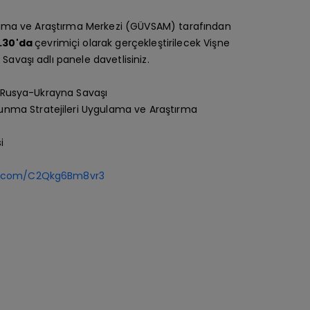
lama ve Araştırma Merkezi (GÜVSAM) tarafından
4.30'da
çevrimiçi olarak gerçekleştirilecek Vişne
vaşı adlı panele davetlisiniz.
Rusya-Ukrayna Savaşı
unma Stratejileri Uygulama ve Araştırma
i
ype.com/C2Qkg6Bm8vr3