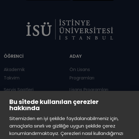
Dipnot
ÖĞRENCİ
ADAY
Akademik
Ön Lisans
Takvim
Programları
Servis Saatleri
Lisans Programları
Bu sitede kullanılan çerezler
Duyurular
Lisansüstü
hakkında
Öğrenci Bilgi Sistemi
Sürekli Eğitim Merkezi
İstinye Üniversitesi
×
Sitemizden en iyi şekilde faydalanabilmeniz için,
çevrimiçi
amaçlarla sınırlı ve gizliliğe uygun şekilde çerez
İSTİNYE
konumlandırmaktayız. Çerezleri nasıl kullandığımızı
İstinye Üniversitesi