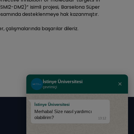
SMI2-DM2)” isimli projesi, Barselona Süper
kapsamında desteklenmeye hak kazanmıştır.
er, çalışmalarında başarılar dileriz.
İstinye Üniversitesi
×
çevrimiçi
İstinye Üniversitesi
Merhaba! Size nasıl yardımcı
0850 283 60 00
olabilirim?
13:12
info@istinye.edu.tr