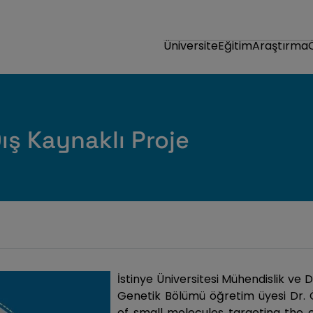
Üniversite
Eğitim
Araştırma
ş Kaynaklı Proje
İstinye Üniversitesi Mühendislik ve D
Genetik Bölümü öğretim üyesi Dr. Öğ
of small molecules targeting the ef