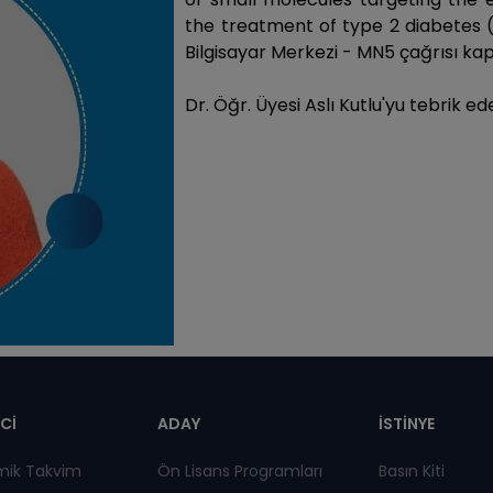
the treatment of type 2 diabetes (
Bilgisayar Merkezi - MN5 çağrısı 
Dr. Öğr. Üyesi Aslı Kutlu'yu tebrik ed
pnot
Cİ
ADAY
İSTİNYE
mik Takvim
Ön Lisans Programları
Basın Kiti