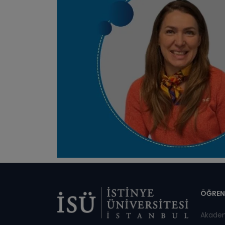
Di
ÖĞREN
Akade