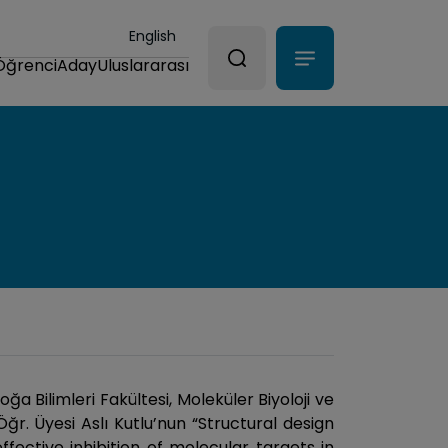
English
Öğrenci
Aday
Uluslararası
oğa Bilimleri Fakültesi, Moleküler Biyoloji ve
r. Üyesi Aslı Kutlu’nun “Structural design
fective inhibition of molecular targets in