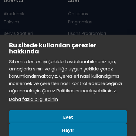
ÖĞRENCİ
ADAY
Akademik
Ön Lisans
Takvim
Programları
Servis Saatleri
Lisans Programları
Bu sitede kullanılan çerezler
Duyurular
Lisansüstü
hakkında
Öğrenci Bilgi Sistemi
Sürekli Eğitim Merkezi
İstinye Üniversitesi
×
Sitemizden en iyi şekilde faydalanabilmeniz için,
çevrimiçi
amaçlarla sınırlı ve gizliliğe uygun şekilde çerez
İSTİNYE
konumlandırmaktayız. Çerezleri nasıl kullandığımızı
İstinye Üniversitesi
incelemek ve çerezleri nasıl kontrol edebileceğinizi
Basın
İhaleler
İstinye Post
Kampüslerimiz
Merhaba! Size nasıl yardımcı
öğrenmek için Çerez Politikasını inceleyebilirsiniz.
Kiti
olabilirim?
13:27
Daha fazla bilgi edinin
Evet
Hayır