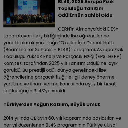
BL4S, 2025 Avrupa Fizik
Topluluğu Tanıtım
Ödülü’nün Sahibi Oldu
CERN'in Almanya’daki DESY
Laboratuvarı ile iş birliği içinde lise öğrencilerine
yönelik olarak yürüttüğü “Okullar İçin Demet Hattı
(Beamline for Schools – BL4S)” programı, Avrupa Fizik
Topluluğu Yüksek Enerji ve Parçacık Fiziği (EPS-HEPP)
Komitesi tarafından 2025 yılı Tanıtım Ödülü’ne layık
görüldü.
Bu prestijli ödül, dünya genelindeki lise
öğrencilerine parçacık fiziği ile ilgili deney önerme,
yürütme ve ilham verme konusunda eşsiz bir fırsat
sağladığı için BL4S’ye verildi.
Türkiye’den Yoğun Katılım, Büyük Umut
2014 yılında CERN’in 60. yılı kapsamında başlatılan ve
her yıl düzenlenen BL4S programının Türkiye ulusal