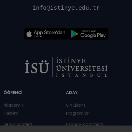
info@istinye.edu.tr
Dipnot
ÖĞRENCİ
ADAY
Akademik
Ön Lisans
Takvim
Programları
Servis Saatleri
Lisans Programları