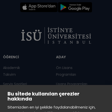
Dipnot
ÖĞRENCİ
ADAY
Akademik
Ön Lisans
Takvim
Programları
Servis Saatleri
Lisans Programları
Bu sitede kullanılan çerezler
Duyurular
Lisansüstü
hakkında
Öğrenci Bilgi Sistemi
Sürekli Eğitim Merkezi
İstinye Üniversitesi
×
Sitemizden en iyi şekilde faydalanabilmeniz için,
çevrimiçi