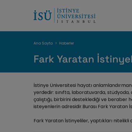
Sayfa
Ana Sayfa
Haberler
yolu
Fark Yaratan İstinyel
İstinye Üniversitesi hayatı anlamlandırmanı
yerdedir: sınıfta, laboratuvarda, stüdyoda
çalıştığı, birbirini desteklediği ve berabe
isteyenlerin adresidir.Burası Fark Yaratan İs
Fark Yaratan İstinyeliler, yaptıkları nitelik