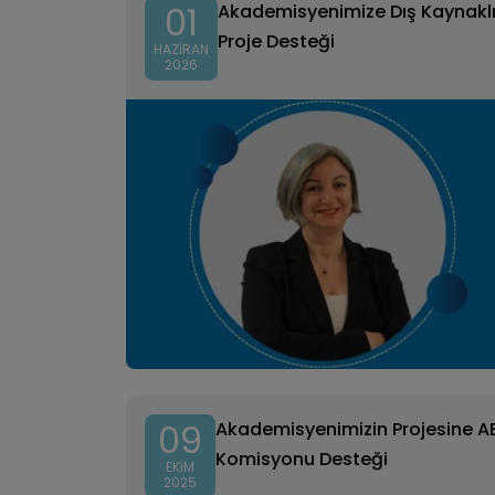
01
Akademisyenimize Dış Kaynakl
Proje Desteği
HAZIRAN
2026
09
Akademisyenimizin Projesine A
Komisyonu Desteği
EKIM
2025