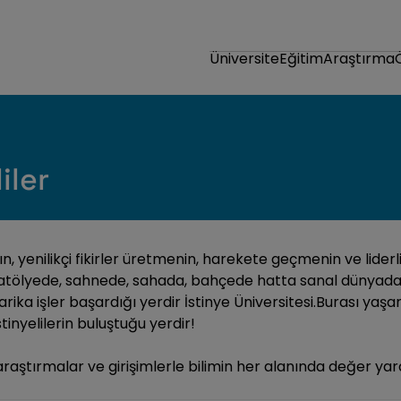
Üniversite
Eğitim
Araştırma
iler
n, yenilikçi fikirler üretmenin, harekete geçmenin ve lider
, atölyede, sahnede, sahada, bahçede hatta sanal dünyada.
r harika işler başardığı yerdir İstinye Üniversitesi.Burası
tinyelilerin buluştuğu yerdir!
li araştırmalar ve girişimlerle bilimin her alanında değer y