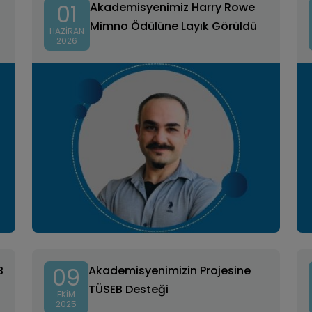
01
ı
Akademisyenimiz Harry Rowe
Mimno Ödülüne Layık Görüldü
HAZIRAN
2026
09
B
Akademisyenimizin Projesine
TÜSEB Desteği
EKIM
2025