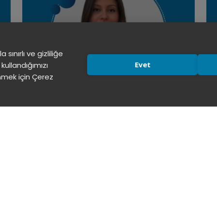
ınırlı ve gizliliğe
Evet
kullandığımızı
nmek için Çerez
09
Akademisyenimizin Buluşuna
Ulusal Patent Tescili
EKIM
2025