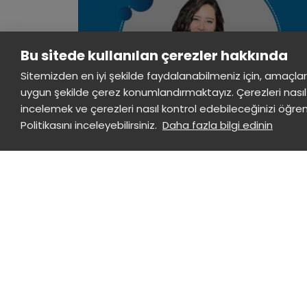
Bu sitede kullanılan çerezler hakkında
Sitemizden en iyi şekilde faydalanabilmeniz için, amaçlarla s
uygun şekilde çerez konumlandırmaktayız. Çerezleri nasıl 
incelemek ve çerezleri nasıl kontrol edebileceğinizi öğre
Politikasını inceleyebilirsiniz.
Daha fazla bilgi edinin
09
Akademisyenimizin Buluşuna
Ulusal Patent Tescili
EKIM
2025