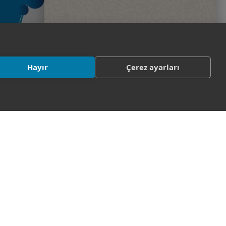
Hayır
Çerez ayarları
22
Akademisyenimizin Makalesine
Uluslararası Destek
EYL
2025