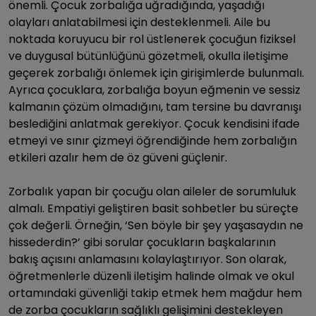
önemli. Çocuk zorbalığa uğradığında, yaşadığı
olayları anlatabilmesi için desteklenmeli. Aile bu
noktada koruyucu bir rol üstlenerek çocuğun fiziksel
ve duygusal bütünlüğünü gözetmeli, okulla iletişime
geçerek zorbalığı önlemek için girişimlerde bulunmalı.
Ayrıca çocuklara, zorbalığa boyun eğmenin ve sessiz
kalmanın çözüm olmadığını, tam tersine bu davranışı
beslediğini anlatmak gerekiyor. Çocuk kendisini ifade
etmeyi ve sınır çizmeyi öğrendiğinde hem zorbalığın
etkileri azalır hem de öz güveni güçlenir.
Zorbalık yapan bir çocuğu olan aileler de sorumluluk
almalı. Empatiyi geliştiren basit sohbetler bu süreçte
çok değerli. Örneğin, ‘Sen böyle bir şey yaşasaydın ne
hissederdin?’ gibi sorular çocukların başkalarının
bakış açısını anlamasını kolaylaştırıyor. Son olarak,
öğretmenlerle düzenli iletişim halinde olmak ve okul
ortamındaki güvenliği takip etmek hem mağdur hem
de zorba çocukların sağlıklı gelişimini destekleyen