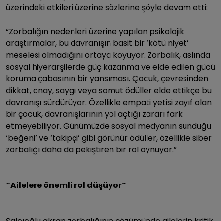
üzerindeki etkileri üzerine sözlerine şöyle devam etti:
“Zorbalığın nedenleri üzerine yapılan psikolojik
araştırmalar, bu davranışın basit bir ‘kötü niyet’
meselesi olmadığını ortaya koyuyor. Zorbalık, aslında
sosyal hiyerarşilerde güç kazanma ve elde edilen gücü
koruma çabasının bir yansıması. Çocuk, çevresinden
dikkat, onay, saygı veya somut ödüller elde ettikçe bu
davranışı sürdürüyor. Özellikle empati yetisi zayıf olan
bir çocuk, davranışlarının yol açtığı zararı fark
etmeyebiliyor. Günümüzde sosyal medyanın sunduğu
‘beğeni’ ve ‘takipçi’ gibi görünür ödüller, özellikle siber
zorbalığı daha da pekiştiren bir rol oynuyor.”
“Ailelere önemli rol düşüyor”
Şalcıoğlu akran zorbalığının çözümünde ailelerin kritik