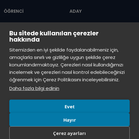
Dipnot
ÖĞRENCİ
ADAY
Akademik
Ön Lisans
Bu sitede kullanılan çerezler
Takvim
Programları
hakkında
Servis Saatleri
Lisans Programları
İstinye Üniversitesi
×
Sitemizden en iyi şekilde faydalanabilmeniz için,
çevrimiçi
Duyurular
Lisansüstü
amaçlarla sınırlı ve gizliliğe uygun şekilde çerez
konumlandırmaktayız. Çerezleri nasıl kullandığımızı
Öğrenci Bilgi Sistemi
Sürekli Eğitim Merkezi
İstinye Üniversitesi
incelemek ve çerezleri nasıl kontrol edebileceğinizi
Merhaba! Size nasıl yardımcı
öğrenmek için Çerez Politikasını inceleyebilirsiniz.
İSTİNYE
olabilirim?
16:56
Daha fazla bilgi edinin
Basın
İhaleler
İstinye Post
Kampüslerimiz
Kiti
Evet
Hayır
Çerez ayarları