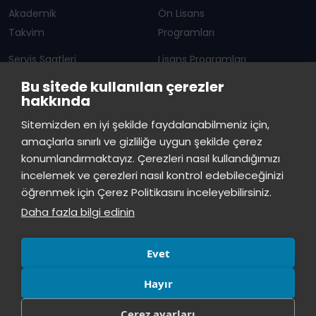
Akademik
Ön Lisans
Takvim
Programları
Servis Saatleri
Lisans Programları
Bu sitede kullanılan çerezler
Duyurular
Lisansüstü
hakkında
Öğrenci Bilgi Sistemi
Sürekli Eğitim Merkezi
İstinye Üniversitesi
×
Sitemizden en iyi şekilde faydalanabilmeniz için,
çevrimiçi
amaçlarla sınırlı ve gizliliğe uygun şekilde çerez
İSTİNYE
konumlandırmaktayız. Çerezleri nasıl kullandığımızı
İstinye Üniversitesi
incelemek ve çerezleri nasıl kontrol edebileceğinizi
Basın
İhaleler
İstinye Post
Kampüslerimiz
Merhaba! Size nasıl yardımcı
öğrenmek için Çerez Politikasını inceleyebilirsiniz.
Kiti
olabilirim?
14:07
Daha fazla bilgi edinin
Evet
Hayır
Çerez ayarları
© Tüm hakları saklıdır, İstinye Üniversitesi