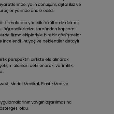
aretlerinde, yalın dönüşüm, dijital ikiz ve
reçler yerinde analiz edildi.
ör firmalarına yönelik fakültemiz dekanı,
ans öğrencilerimize tarafından kapsamlı
etlerde firma ekipleriyle birebir görüşmeler
 incelendi, ihtiyaç ve beklentiler detaylı
lik perspektifi birlikte ele alınarak
lişim alanları belirlenerek, verimlilik,
dı.
 AveA, Medel Medikal, Plasti-Med ve
 uygulamalarının yaygınlaştırılmasına
göstergesi oldu.