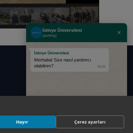
İstinye Üniversitesi
×
çevrimiçi
İstinye Üniversitesi
Merhaba! Size nasıl yardımcı
0850 283 60 00
olabilirim?
09:08
info@istinye.edu.tr
Hayır
Çerez ayarları