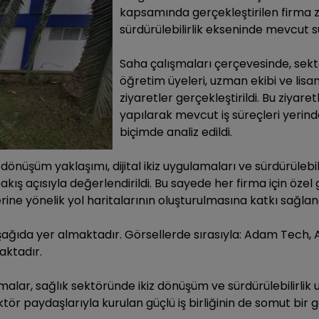
kapsamında gerçekleştirilen firma ziy
sürdürülebilirlik ekseninde mevcut sü
Saha çalışmaları çerçevesinde, sekt
öğretim üyeleri, uzman ekibi ve lis
ziyaretler gerçekleştirildi. Bu ziyar
yapılarak mevcut iş süreçleri yerinde
biçimde analiz edildi.
nüşüm yaklaşımı, dijital ikiz uygulamaları ve sürdürülebilir
ş açısıyla değerlendirildi. Bu sayede her firma için özel ge
erine yönelik yol haritalarının oluşturulmasına katkı sağlan
 aşağıda yer almaktadır. Görsellerde sırasıyla: Adam Tech,
aktadır.
alar, sağlık sektöründe ikiz dönüşüm ve sürdürülebilirlik
ktör paydaşlarıyla kurulan güçlü iş birliğinin de somut bir 