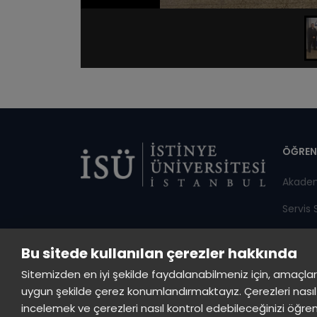
Di
ÖĞREN
Akade
Servis 
Duyuru
Bu sitede kullanılan çerezler hakkında
Öğrenci
Sitemizden en iyi şekilde faydalanabilmeniz için, amaçlarla s
uygun şekilde çerez konumlandırmaktayız. Çerezleri nasıl 
incelemek ve çerezleri nasıl kontrol edebileceğinizi öğre