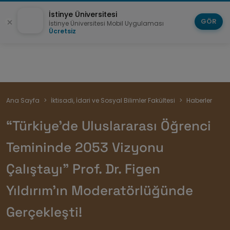
İstinye Üniversitesi
GÖR
İstinye Üniversitesi Mobil Uygulaması
Ücretsiz
Sayfa
Ana Sayfa
İktisadi, İdari ve Sosyal Bilimler Fakültesi
Haberler
yolu
“Türkiye’de Uluslararası Öğrenci
Temininde 2053 Vizyonu
Çalıştayı” Prof. Dr. Figen
Yıldırım'ın Moderatörlüğünde
Gerçekleşti!