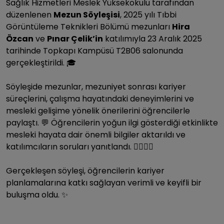
Sağlık Hizmetleri Meslek Yüksekokulu tarafından
düzenlenen
Mezun Söyleşisi
, 2025 yılı Tıbbi
Görüntüleme Teknikleri Bölümü mezunları
Hira
Özcan
ve
Pınar Çelik’in
katılımıyla 23 Aralık 2025
tarihinde Topkapı Kampüsü T2B06 salonunda
gerçekleştirildi. 🎓
Söyleşide mezunlar, mezuniyet sonrası kariyer
süreçlerini, çalışma hayatındaki deneyimlerini ve
mesleki gelişime yönelik önerilerini öğrencilerle
paylaştı. 💬 Öğrencilerin yoğun ilgi gösterdiği etkinlikte
mesleki hayata dair önemli bilgiler aktarıldı ve
katılımcıların soruları yanıtlandı. 🙋‍♀️🙋‍♂️
Gerçekleşen söyleşi, öğrencilerin kariyer
planlamalarına katkı sağlayan verimli ve keyifli bir
buluşma oldu. ✨