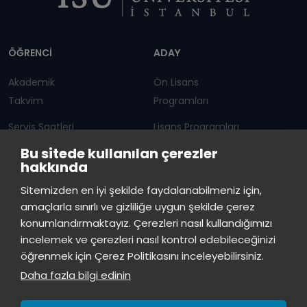
Dipnot
ÖĞRENCİ
ADAY
Akademik
Ön Lisans
Takvim
Programları
Servis Saatleri
Lisans Programları
Bu sitede kullanılan çerezler
Duyurular
Lisansüstü
hakkında
Öğrenci Bilgi Sistemi
Sürekli Eğitim Merkezi
İstinye Üniversitesi
×
Sitemizden en iyi şekilde faydalanabilmeniz için,
çevrimiçi
amaçlarla sınırlı ve gizliliğe uygun şekilde çerez
İSTİNYE
konumlandırmaktayız. Çerezleri nasıl kullandığımızı
İstinye Üniversitesi
incelemek ve çerezleri nasıl kontrol edebileceğinizi
Basın
İhaleler
İstinye Post
Kampüslerimiz
Merhaba! Size nasıl yardımcı
öğrenmek için Çerez Politikasını inceleyebilirsiniz.
Kiti
olabilirim?
04:57
Daha fazla bilgi edinin