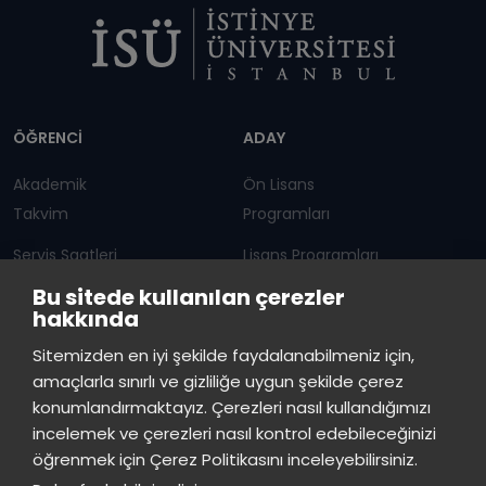
Dipnot
ÖĞRENCİ
ADAY
Akademik
Ön Lisans
Takvim
Programları
Servis Saatleri
Lisans Programları
Bu sitede kullanılan çerezler
Duyurular
Lisansüstü
hakkında
Öğrenci Bilgi Sistemi
Sürekli Eğitim Merkezi
İstinye Üniversitesi
×
Sitemizden en iyi şekilde faydalanabilmeniz için,
çevrimiçi
amaçlarla sınırlı ve gizliliğe uygun şekilde çerez
İSTİNYE
konumlandırmaktayız. Çerezleri nasıl kullandığımızı
İstinye Üniversitesi
incelemek ve çerezleri nasıl kontrol edebileceğinizi
Basın
İhaleler
İstinye Post
Kampüslerimiz
Merhaba! Size nasıl yardımcı
öğrenmek için Çerez Politikasını inceleyebilirsiniz.
Kiti
olabilirim?
23:09