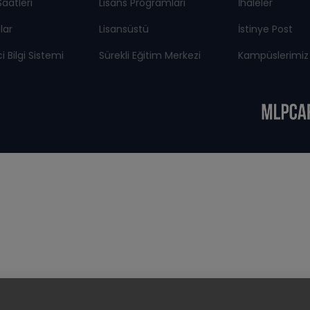
Saatleri
Lisans Programları
İhaleler
lar
Lisansüstü
İstinye Post
 Bilgi Sistemi
Sürekli Eğitim Merkezi
Kampüslerimiz