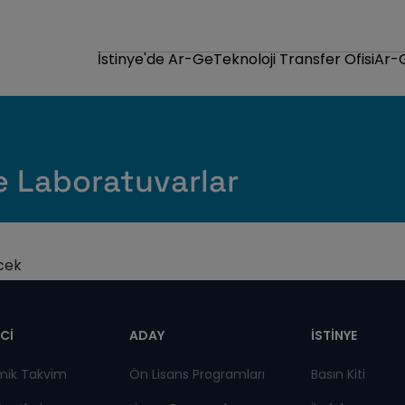
İstinye'de Ar-Ge
Teknoloji Transfer Ofisi
Ar-
e Laboratuvarlar
necek
pnot
Cİ
ADAY
İSTİNYE
mik Takvim
Ön Lisans Programları
Basın Kiti