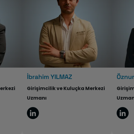
İbrahim YILMAZ
Öznu
Merkezi
Girişimcilik ve Kuluçka Merkezi
Girişi
Uzmanı
Uzman