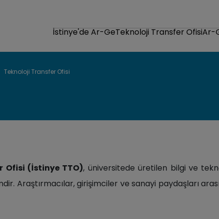
İstinye'de Ar-Ge
Teknoloji Transfer Ofisi
Ar-
Teknoloji Transfer Ofisi
r Ofisi (İstinye TTO)
, üniversitede üretilen bilgi ve te
mdir. Araştırmacılar, girişimciler ve sanayi paydaşları ara