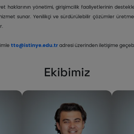
iyet haklarının yönetimi, girişimcilik faaliyetlerinin destek
hizmet sunar. Yenilikçi ve sürdürülebilir çözümler üretme
r.
izimle
tto@istinye.edu.tr
adresi üzerinden iletişime geçebil
Ekibimiz