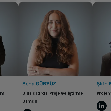
Sena GÜRBÜZ
Şirin
imi
Uluslararası Proje Geliştirme
Proje 
Uzmanı