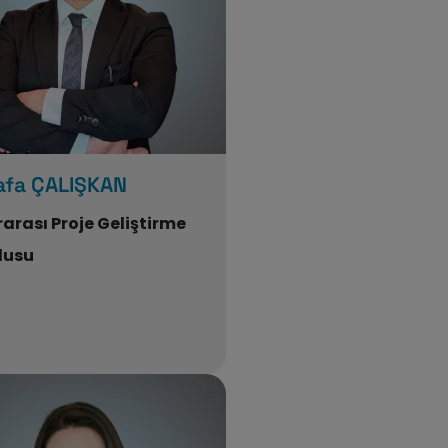
fa ÇALIŞKAN
rarası Proje Geliştirme
lusu