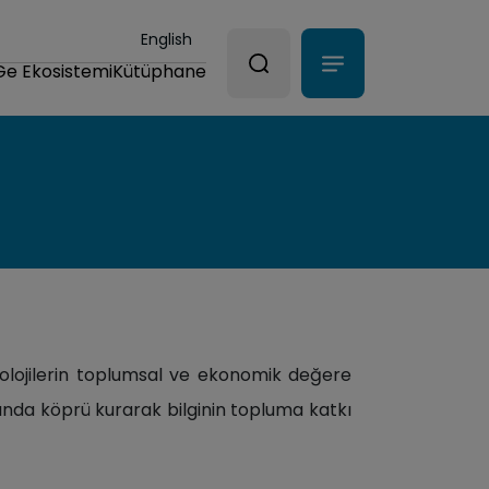
English
Ge Ekosistemi
Kütüphane
knolojilerin toplumsal ve ekonomik değere
sında köprü kurarak bilginin topluma katkı