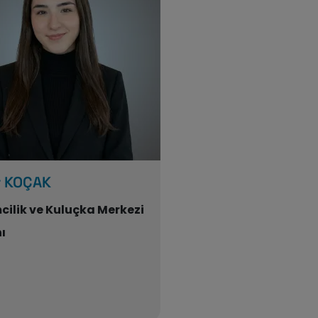
r KOÇAK
mcilik ve Kuluçka Merkezi
ı