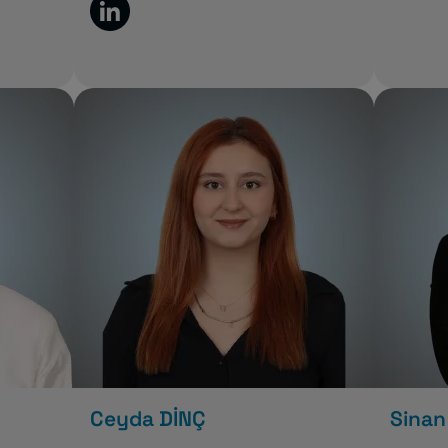
Ceyda DİNÇ
Sinan