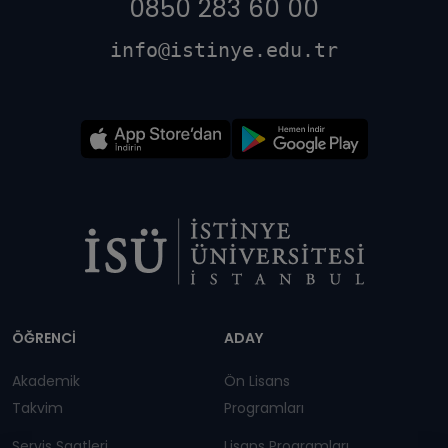
0850 283 60 00
info@istinye.edu.tr
Dipnot
ÖĞRENCİ
ADAY
Akademik
Ön Lisans
Takvim
Programları
Servis Saatleri
Lisans Programları