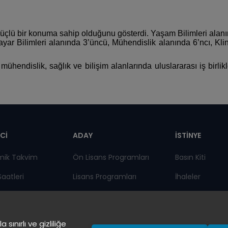
güçlü bir konuma sahip olduğunu gösterdi. Yaşam Bilimleri alanın
sayar Bilimleri alanında 3’üncü, Mühendislik alanında 6’ncı, Klin
hendislik, sağlık ve bilişim alanlarında uluslararası iş birlik
pnot
Cİ
ADAY
İSTİNYE
mik Takvim
Ön Lisans Programları
Basın Kiti
Saatleri
Lisans Programları
İhaleler
lar
Lisansüstü
İstinye Post
 Bilgi Sistemi
Sürekli Eğitim Merkezi
Kampüslerimiz
ınırlı ve gizliliğe