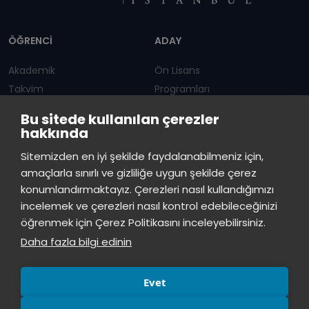
Dipnot
ÖĞRENCİ
ADAY
Akademik
Ön Lisans
Takvim
Programları
Servis Saatleri
Lisans Programları
Bu sitede kullanılan çerezler
hakkında
Duyurular
Lisansüstü
İstinye Üniversitesi
×
Sitemizden en iyi şekilde faydalanabilmeniz için,
çevrimiçi
Öğrenci Bilgi Sistemi
Sürekli Eğitim Merkezi
amaçlarla sınırlı ve gizliliğe uygun şekilde çerez
konumlandırmaktayız. Çerezleri nasıl kullandığımızı
İSTİNYE
İstinye Üniversitesi
incelemek ve çerezleri nasıl kontrol edebileceğinizi
Merhaba! Size nasıl yardımcı
öğrenmek için Çerez Politikasını inceleyebilirsiniz.
Basın
İhaleler
İstinye Post
Kampüslerimiz
olabilirim?
06:41
Daha fazla bilgi edinin
Kiti
Evet