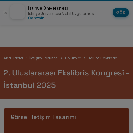
İstinye Üniversitesi
GÖR
İstinye Üniversitesi Mobil Uygulaması
Ücretsiz
Sayfa
Ana Sayfa
İletişim Fakültesi
Bölümler
Bölüm Hakkında
yolu
2. Uluslararası Ekslibris Kongresi -
İstanbul 2025
Görsel İletişim Tasarımı