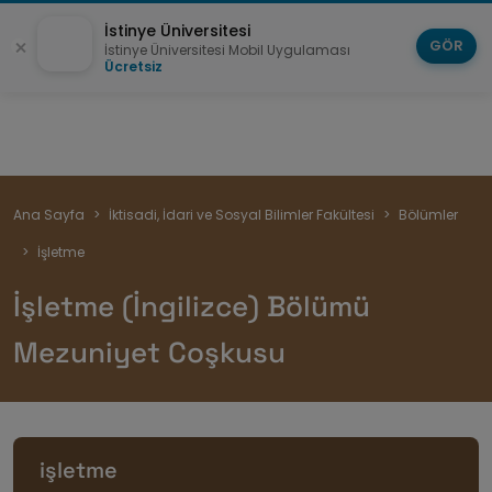
İstinye Üniversitesi
GÖR
İstinye Üniversitesi Mobil Uygulaması
Ücretsiz
Sayfa
Ana Sayfa
İktisadi, İdari ve Sosyal Bilimler Fakültesi
Bölümler
yolu
İşletme
İşletme (İngilizce) Bölümü
Mezuniyet Coşkusu
işletme