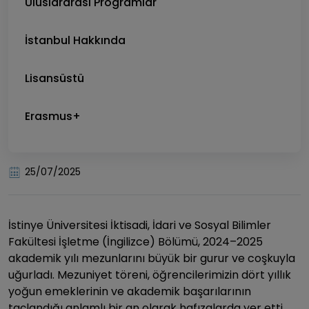
Uluslararası Programlar
İstanbul Hakkında
Lisansüstü
Erasmus+
25/07/2025
İstinye Üniversitesi İktisadi, İdari ve Sosyal Bilimler
Fakültesi İşletme (İngilizce) Bölümü, 2024–2025
akademik yılı mezunlarını büyük bir gurur ve coşkuyla
uğurladı. Mezuniyet töreni, öğrencilerimizin dört yıllık
yoğun emeklerinin ve akademik başarılarının
taçlandığı anlamlı bir an olarak hafızalarda yer etti.