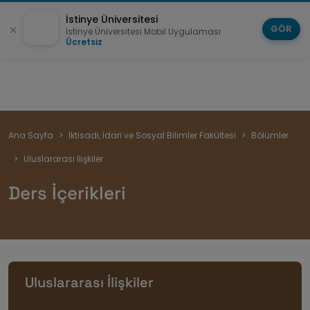
İstinye Üniversitesi
GÖR
İstinye Üniversitesi Mobil Uygulaması
Ücretsiz
Sayfa
Ana Sayfa
İktisadi, İdari ve Sosyal Bilimler Fakültesi
Bölümler
yolu
Uluslararası İlişkiler
Ders İçerikleri
Uluslararası İlişkiler