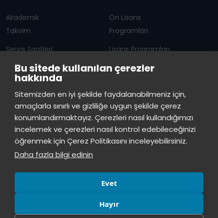
Akademik
Ön Lisans
Takvim
Programları
Servis Saatleri
Lisans Programları
Bu sitede kullanılan çerezler
Duyurular
Lisansüstü
hakkında
Öğrenci Bilgi Sistemi
Sürekli Eğitim Merkezi
İstinye Üniversitesi
×
Sitemizden en iyi şekilde faydalanabilmeniz için,
çevrimiçi
amaçlarla sınırlı ve gizliliğe uygun şekilde çerez
İSTİNYE
konumlandırmaktayız. Çerezleri nasıl kullandığımızı
İstinye Üniversitesi
incelemek ve çerezleri nasıl kontrol edebileceğinizi
Basın
İhaleler
İstinye Post
Kampüslerimiz
Merhaba! Size nasıl yardımcı
öğrenmek için Çerez Politikasını inceleyebilirsiniz.
Kiti
olabilirim?
03:10
Daha fazla bilgi edinin
Evet
Hayır