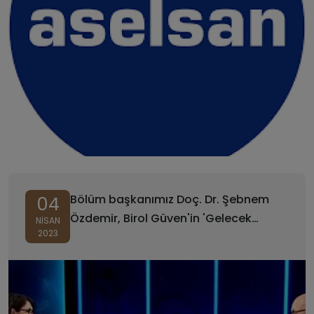
Bölüm başkanımız Doç. Dr. Şebnem
04
Özdemir, Birol Güven'in 'Gelecek
NISAN
2023
Geliyor' programına üretici yapay
zekalar hakkında konuşmak üzere
katıldı.