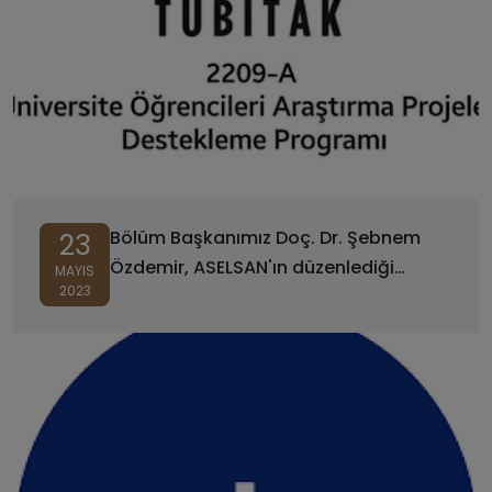
Bölüm Başkanımız Doç. Dr. Şebnem
23
Özdemir, ASELSAN'ın düzenlediği
MAYIS
2023
"Aselsan İş Hayatı 101: Yapay Zeka 101"
adlı etkinlikte konuşmacı olarak yer
aldı.