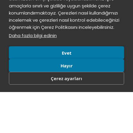
çevrimiçi
TÜBİTAK TEYDEB tarafından
amaçlarla sınırlı ve gizliliğe uygun şekilde çerez
desteklenmeye hak kazandı.
konumlandırmaktayız. Çerezleri nasıl kullandığımızı
İstinye Üniversitesi
incelemek ve çerezleri nasıl kontrol edebileceğinizi
Merhaba! Size nasıl yardımcı
öğrenmek için Çerez Politikasını inceleyebilirsiniz.
olabilirim?
10:33
Daha fazla bilgi edinin
Evet
Hayır
Çerez ayarları
Bölüm Başkanımız Doç. Dr. Şebnem
23
Özdemir "AI Tomorrow Summit"